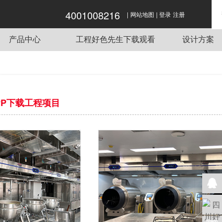
4001008216
|
|
好色APP在线观看,好色先生APP下载,好色先
网站地图
登录
注册
生视频网站,好色先生下载观看
产品中心
工程好色先生下载观看
设计方案
商用炉灶
酒店好色先生APP下载工程项目
传菜电梯
单位好色先生APP下载工程项目
蒸煮设备
餐饮好色先生APP下载工程项目
PP下载工程项目
抽排系统
企业好色先生APP下载工程项目
食品机械
学校好色先生APP下载工程项目
制冷设备
好色先生APP下载用车
调理设备
好色先生APP下载桌椅