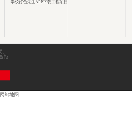
学校好色先生APP下载工程项目
、
闭合矩
网站地图
后电话：028-83633456
24小时服务热线：13980478888