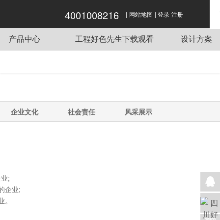
4001008216
|
|
好色APP在线观看,好色先生APP下载,好色先
网站地图
登录
注册
生视频网站,好色先生下载观看
产品中心
工程好色先生下载观看
设计方案
商用炉灶
酒店好色先生APP下载工程项目
传菜电梯
单位好色先生APP下载工程项目
蒸煮设备
餐饮好色先生APP下载工程项目
抽排系统
企业好色先生APP下载工程项目
企业文化
社会责任
风采展示
食品机械
学校好色先生APP下载工程项目
制冷设备
好色先生APP下载用车
调理设备
好色先生APP下载桌椅
业;
企业;
。