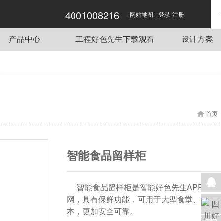
4001008216
|
|
好色APP在线观看,好色先生APP下载,好色先
网站地图
登录
注册
生视频网站,好色先生下载观看
产品中心
工程好色先生下载观看
设计方案
商用炉灶
酒店好色先生APP下载工程项目
传菜电梯
单位好色先生APP下载工程项目
蒸煮设备
餐饮好色先生APP下载工程项目
抽排系统
企业好色先生APP下载工程项目
首页
食品机械
学校好色先生APP下载工程项目
制冷设备
好色先生APP下载用车
智能食品留样柜
调理设备
好色先生APP下载桌椅
智能食品留样柜是智能好色先生APP下载设备
网，具有保鲜功能，可用于大型食堂、酒
本，更加安全可靠。