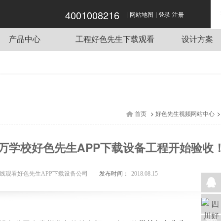
4001008216
|
|
好色APP在线观看,好色先生APP下载,好色先
网站地图
登录
注册
生视频网站,好色先生下载观看
产品中心
工程好色先生下载观看
设计方案
商用炉灶
酒店好色先生APP下载工程项目
传菜电梯
单位好色先生APP下载工程项目
蒸煮设备
餐饮好色先生APP下载工程项目
抽排系统
企业好色先生APP下载工程项目
>
>
首页
好色先生视频网站中心
食品机械
学校好色先生APP下载工程项目
制冷设备
万学校好色先生APP下载设备工程开始验收
好色先生APP下载用车
调理设备
发布时间：
在线观看好色先生APP下载设备公司
2018.08.15
好色先生APP下载桌椅