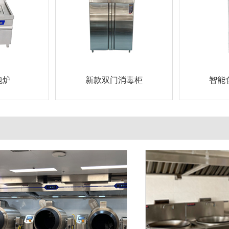
包炉
新款双门消毒柜
智能