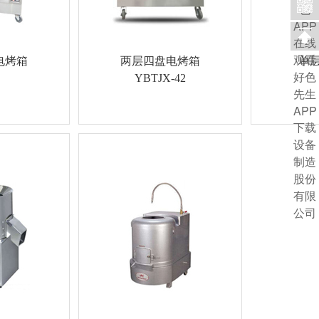
电烤箱
两层四盘电烤箱
单
YBTJX-42
是专业的食品机
好色APP在线观看是专业的食品机
机械。本公
械厂家，生产各类食品机械。本公
机是专为肉类
司的全自动土豆去皮机采用优质
..
201不锈钢和进口电机，坚...