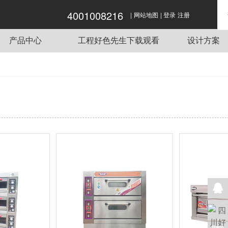
4001008216
|
|
好色APP在线观看,好色先生APP下载,好色先
网站地图
登录
注册
生视频网站,好色先生下载观看
产品中心
工程好色先生下载观看
设计方案
商用炉灶
酒店好色先生APP下载工程项目
传菜电梯
单位好色先生APP下载工程项目
蒸煮设备
餐饮好色先生APP下载工程项目
抽排系统
企业好色先生APP下载工程项目
食品机械
学校好色先生APP下载工程项目
制冷设备
好色先生APP下载用车
是专业的食品机
好色APP在线观看是专业的食品机
好色APP在
调理设备
品机械。本公
械厂家，生产各类食品机械。本公
械厂家，生产
好色先生APP下载桌椅
箱采用智能微
司生产的两层四盘电烤箱采用优质
司的单层双盘
...
不锈钢，美观大方，坚...
温，和电子计时功