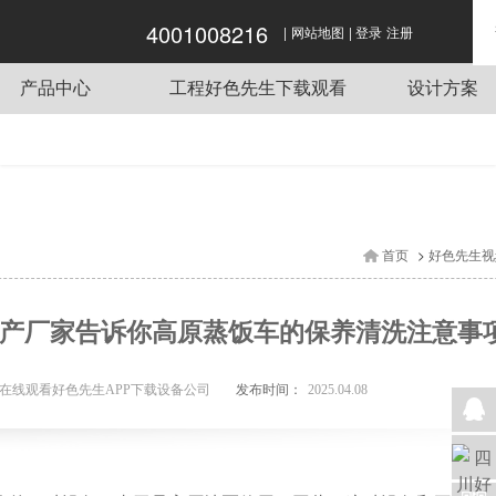
4001008216
|
|
好色APP在线观看,好色先生APP下载,好色先
网站地图
登录
注册
生视频网站,好色先生下载观看
产品中心
工程好色先生下载观看
设计方案
商用炉灶
酒店好色先生APP下载工程项目
传菜电梯
单位好色先生APP下载工程项目
蒸煮设备
餐饮好色先生APP下载工程项目
抽排系统
企业好色先生APP下载工程项目
>
首页
好色先生视
食品机械
学校好色先生APP下载工程项目
制冷设备
生产厂家告诉你高原蒸饭车的保养清洗注意事
好色先生APP下载用车
调理设备
发布时间：
P在线观看好色先生APP下载设备公司
2025.04.08
好色先生APP下载桌椅