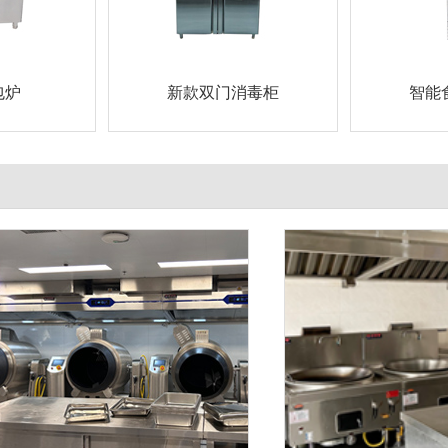
包炉
新款双门消毒柜
智能