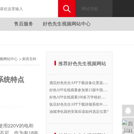
网站导航
售后服务
好色先生视频网站中心
公司好色先生视频网站
行业动态
厨具百科
>
频网站中心
厨具百科
推荐好色先生视频网站
系统特点
酒
店好色先生APP下载设备位置选择，合理利用空间提高工作效率
好
色APP在线观看参加第13届中国（博兴）国际厨具节B1馆20号
好
色APP在线观看100多万学校好色先生APP下载设备工程开始验收！
饭
店好色先生APP下载排烟系统中应该如何设计排烟管道?
油烟净化器的安装应该如何选定位置?
用220V的电和
可。作为有18年