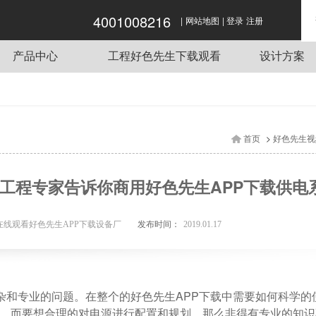
4001008216
|
|
先生视频网站,好色先生下载观看
网站地图
登录
注册
产品中心
工程好色先生下载观看
设计方案
商用炉灶
酒店好色先生APP下载工程项目
传菜电梯
单位好色先生APP下载工程项目
蒸煮设备
餐饮好色先生APP下载工程项目
>
首页
好色先生视
抽排系统
企业好色先生APP下载工程项目
食品机械
学校好色先生APP下载工程项目
备工程专家告诉你商用好色先生APP下载供电
制冷设备
好色先生APP下载用车
发布时间：
在线观看好色先生APP下载设备厂
2019.01.17
调理设备
好色先生APP下载桌椅
业的问题。在整个的好色先生APP下载中需要如何科学的使
。而要想合理的对电源进行配置和规划，那么非得有专业的知识不