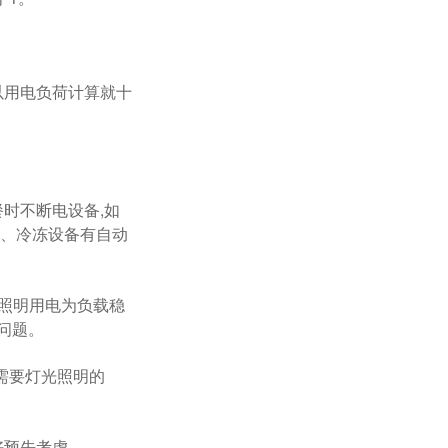
，所以用电负荷计算就十
制餐时不断电设备,如
器、冷冻设备有自动
载除照明用电为负载稳
。
盘都需要灯光照明的
考虑。