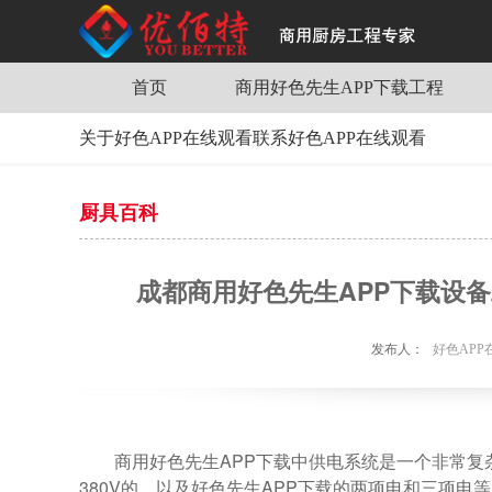
好色APP在线观看,好色先生APP下载,好色
首页
商用好色先生APP下载工程
学校好色先生APP下载工程
关于好色APP在线观看
联系好色APP在线观看
企事业单位好色先生APP下载工程
公司简介
联系方式
酒店好色先生APP下载工程
厨具百科
总经理致辞
在线留言
荣誉资质
企业文化
成都商用好色先生APP下载设
社会责任
风采展示
发布人：
好色APP
商用好色先生APP下载中供电系统是一个非常复杂和专
380V的，以及好色先生APP下载的两项电和三项电等