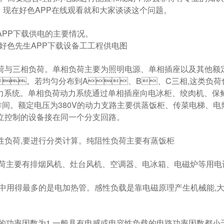
，现在好色APP在线观看就和大家谈谈这个问题。
P下载供电的主要情况。
负荷。单相负荷主要为照明电源、单相插座以及其他额定
。若均匀分布到A、B、C三相,这类负荷也叫做
。单相负荷动力系统通过单相插座向电冰柜、绞肉机、保鲜
。额定电压为380V的动力支路主要供蒸饭柜、传菜电梯、
控制的设备接在同一个分支回路。
荷,要进行分类计算。纯阻性负荷主要有蒸饭柜
要有排烟风机、灶台风机、空调器、电冰箱、电磁炉等用电设
得最多的是电加热管。感性负载是靠电磁原理产生机械能,大
率因数为1,一般具有电感或电容性负载的电路功率因数都小于1