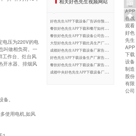
相关好色先生视频网站
好
色先生APP下载设备厂告诉你预防细菌性食物中毒关键点
餐
饮好色先生APP下载和餐厅如何预防有害气体中毒
餐
饮好色先生APP下载设备公司告诉你商用好色先生APP下载如何选择灭火系统
电压为220V的电
大
型好色先生APP下载灶具生产厂家告诉你抽排系统应该怎么减少噪音
相负荷。一
成
都好色先生APP下载设备厂家告诉你洗消间设计规划方法
工作台、灶台风
好
色先生APP下载设备生产厂家告诉你商用好色先生APP下载的设计流程
电热开水器、排烟风
餐
饮好色先生APP下载设备厂家告诉你餐饮业场所面积与卫生设施要求
成
都中央好色先生APP下载设备厂家告诉你餐饮业食品卫生管理的法律法规
备。
多使用电机,如风
。